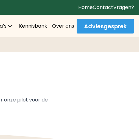
Home
Contact
Vragen?
Adviesgesprek
a’s
Kennisbank
Over ons
 onze pilot voor de