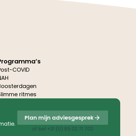
Programma’s
Post-COVID
NAH
Boosterdagen
Slimme ritmes
Plan mijn adviesgesprek
matie.
of bel
+31 (0) 85 02 71 702