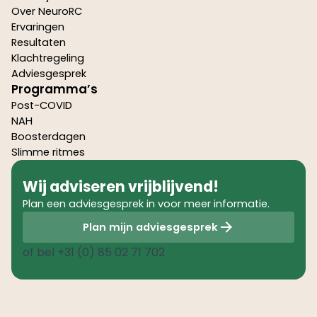
Over NeuroRC
Ervaringen
Resultaten
Klachtregeling
Adviesgesprek
Programma’s
Post-COVID
NAH
Boosterdagen
Slimme ritmes
Wij adviseren vrijblijvend!
Plan een adviesgesprek in voor meer informatie.
Plan mijn adviesgesprek
of bel
+31 (0) 85 02 71 702