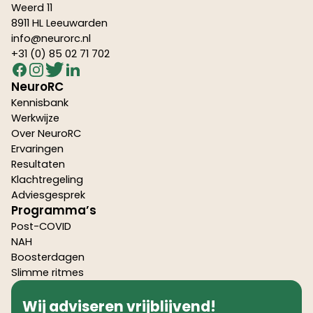
Weerd 11
8911 HL Leeuwarden
info@neurorc.nl
+31 (0) 85 02 71 702
NeuroRC
Kennisbank
Werkwijze
Over NeuroRC
Ervaringen
Resultaten
Klachtregeling
Adviesgesprek
Programma’s
Post-COVID
NAH
Boosterdagen
Slimme ritmes
Wij adviseren vrijblijvend!