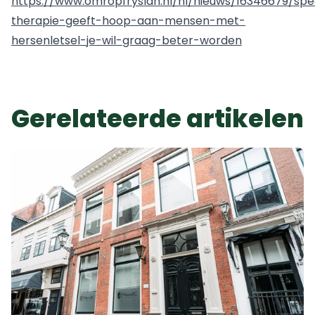
https://www.omropfryslan.nl/nl/nieuws/16346679/spe
therapie-geeft-hoop-aan-mensen-met-
hersenletsel-je-wil-graag-beter-worden
Gerelateerde artikelen