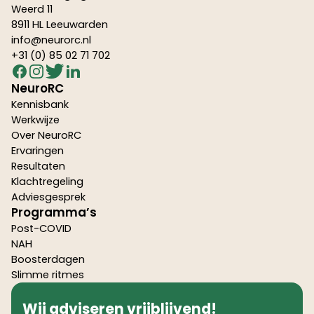
Weerd 11
8911 HL Leeuwarden
info@neurorc.nl
+31 (0) 85 02 71 702
NeuroRC
Kennisbank
Werkwijze
Over NeuroRC
Ervaringen
Resultaten
Klachtregeling
Adviesgesprek
Programma’s
Post-COVID
NAH
Boosterdagen
Slimme ritmes
Wij adviseren vrijblijvend!