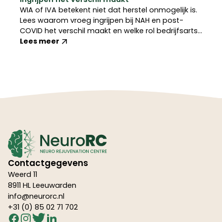
WIA of IVA betekent niet dat herstel onmogelijk is.
Lees waarom vroeg ingrijpen bij NAH en post-
COVID het verschil maakt en welke rol bedrijfsarts
en arbeidsdeskundige daarin kunnen spelen.
Lees meer
Contactgegevens
Weerd 11
8911 HL Leeuwarden
info@neurorc.nl
+31 (0) 85 02 71 702