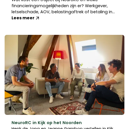
financieringsmogelijkheden zijn er? Werkgever,
letselschade, AOV, belastingaftrek of betaling in
termijnen.
Lees meer
NeuroRC in Kijk op het Noorden
Henk de Jong en Jeanne Gambon vertellen in Kijk