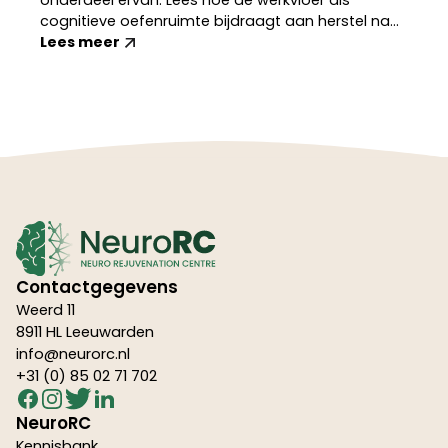
cognitieve oefenruimte bijdraagt aan herstel na
hersenletsel of post-COVID.
Lees meer
Contactgegevens
Weerd 11
8911 HL Leeuwarden
info@neurorc.nl
+31 (0) 85 02 71 702
NeuroRC
Kennisbank