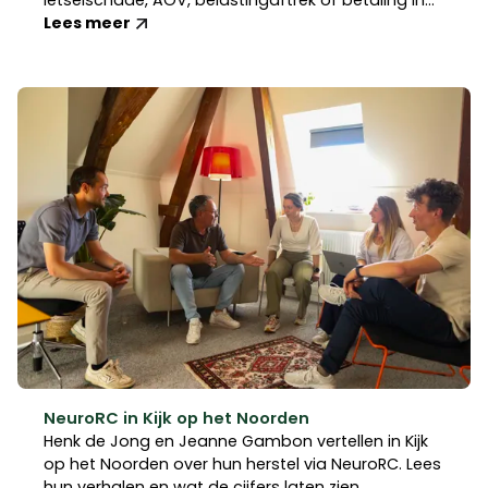
letselschade, AOV, belastingaftrek of betaling in
termijnen.
Lees meer
NeuroRC in Kijk op het Noorden
Henk de Jong en Jeanne Gambon vertellen in Kijk
op het Noorden over hun herstel via NeuroRC. Lees
hun verhalen en wat de cijfers laten zien.