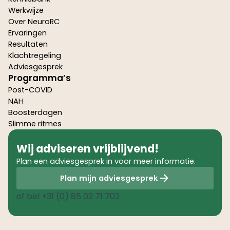
Werkwijze
Over NeuroRC
Ervaringen
Resultaten
Klachtregeling
Adviesgesprek
Programma’s
Post-COVID
NAH
Boosterdagen
Slimme ritmes
Wij adviseren vrijblijvend!
Plan een adviesgesprek in voor meer informatie.
Plan mijn adviesgesprek
of bel
+31 (0) 85 02 71 702