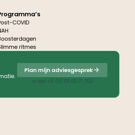
Programma’s
Post-COVID
NAH
Boosterdagen
Slimme ritmes
Plan mijn adviesgesprek
matie.
of bel
+31 (0) 85 02 71 702