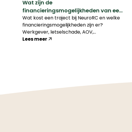
Wat zijn de
financieringsmogelijkheden van een
Wat kost een traject bij NeuroRC en welke
NeuroRC-traject?
financieringsmogelijkheden zijn er?
Werkgever, letselschade, AOV,
belastingaftrek of betaling in termijnen.
Lees meer