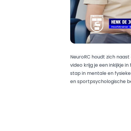
NeuroRC houdt zich naast d
video krijg je een inkijkj
stap in mentale en fysie
en sportpsychologische be