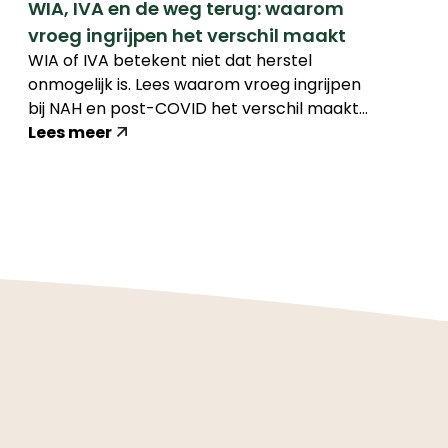
WIA, IVA en de weg terug: waarom
vroeg ingrijpen het verschil maakt
WIA of IVA betekent niet dat herstel
onmogelijk is. Lees waarom vroeg ingrijpen
bij NAH en post-COVID het verschil maakt
en welke rol bedrijfsarts en
Lees meer
arbeidsdeskundige daarin kunnen spelen.