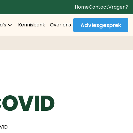
Home
Contact
Vragen?
Adviesgesprek
a’s
Kennisbank
Over ons
COVID
VID.