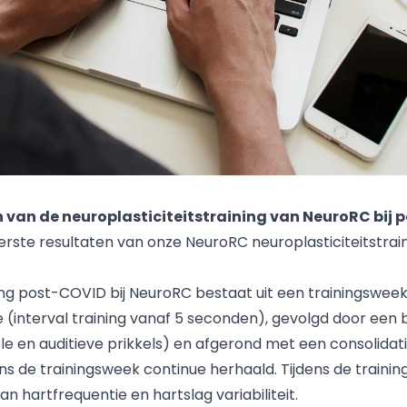
n van de neuroplasticiteitstraining van NeuroRC bij
 eerste resultaten van onze NeuroRC neuroplasticiteitstrai
ning post-COVID bij NeuroRC bestaat uit een trainingswe
 (interval training vanaf 5 seconden), gevolgd door een b
le en auditieve prikkels) en afgerond met een consolidati
ens de trainingsweek continue herhaald. Tijdens de traini
 hartfrequentie en hartslag variabiliteit.