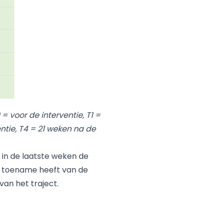
 = voor de interventie, T1 =
entie, T4 = 21 weken na de
ie in de laatste weken de
een toename heeft van de
an het traject.