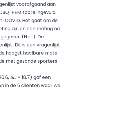
enlijst voorafgaand aan
n DSQ-PEM score ingevuld.
Post-COVID. Het gaat om de
ing zijn en een meting na
ergegeven (N=…). De
jst. Dit is een vragenlijst
 de hoogst haalbare mate
latie met gezonde sporters
20.6,
SD
= 18.7) gaf een
n in de 5 cliënten waar we