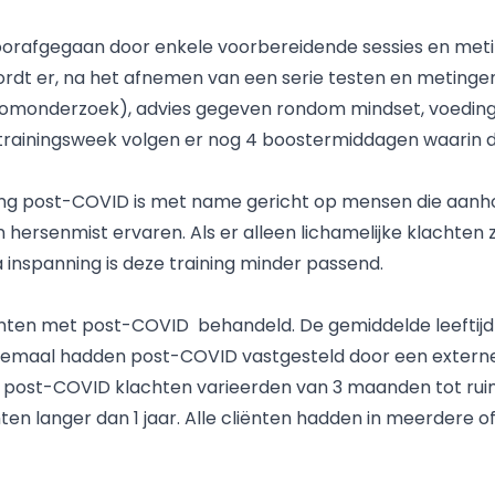
oorafgegaan door enkele voorbereidende sessies en meti
rdt er, na het afnemen van een serie testen en metingen
omonderzoek), advies gegeven rondom mindset, voeding,
trainingsweek volgen er nog 4 boostermiddagen waarin d
ning post-COVID is met name gericht op mensen die aan
n hersenmist ervaren. Als er alleen lichamelijke klachten 
 inspanning is deze training minder passend.
iënten met post-COVID behandeld. De gemiddelde leeftijd is
emaal hadden post-COVID vastgesteld door een externe 
de post-COVID klachten varieerden van 3 maanden tot rui
ten langer dan 1 jaar. Alle cliënten hadden in meerdere 